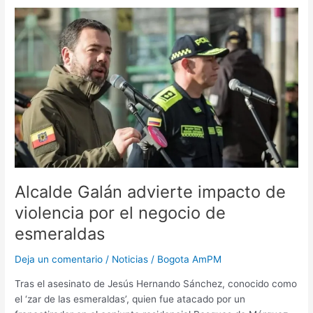
Alcalde
Galán
advierte
impacto
de
violencia
por
el
negocio
de
esmeraldas
Alcalde Galán advierte impacto de
violencia por el negocio de
esmeraldas
Deja un comentario
/
Noticias
/
Bogota AmPM
Tras el asesinato de Jesús Hernando Sánchez, conocido como
el ‘zar de las esmeraldas’, quien fue atacado por un