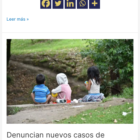
Leer más »
Denuncian
nuevos
casos
de
violencia
intrafamiliar
contra
menores
Emberá
Denuncian nuevos casos de