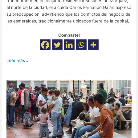
francotirador en el conjunto residencial Bosques de Márquez,
al norte de la ciudad, el alcalde Carlos Fernando Galán expresó
su preocupación, advirtiendo que los conflictos del negocio de
las esmeraldas, tradicionalmente ubicados fuera de la capital,
Comparte!
Leer más »
Inicia
campaña
de
solidaridad
para
desplazados
de
la
violencia