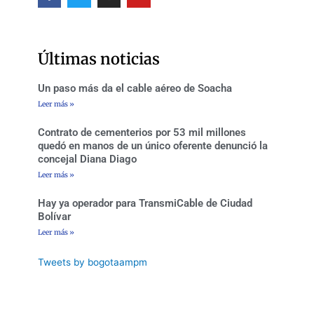
c
i
s
u
e
t
t
t
b
t
a
u
o
e
g
b
o
r
r
e
Últimas noticias
k
a
-
m
f
Un paso más da el cable aéreo de Soacha
Leer más »
Contrato de cementerios por 53 mil millones
quedó en manos de un único oferente denunció la
concejal Diana Diago
Leer más »
Hay ya operador para TransmiCable de Ciudad
Bolívar
Leer más »
Tweets by bogotaampm