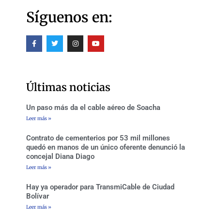
Síguenos en:
F
T
I
Y
a
w
n
o
c
i
s
u
e
t
t
t
b
t
a
u
o
e
g
b
o
r
r
e
Últimas noticias
k
a
-
m
f
Un paso más da el cable aéreo de Soacha
Leer más »
Contrato de cementerios por 53 mil millones
quedó en manos de un único oferente denunció la
concejal Diana Diago
Leer más »
Hay ya operador para TransmiCable de Ciudad
Bolívar
Leer más »