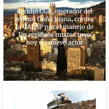
El enfrentamiento que
decidió CGR, operador del
relleno Doña Juana, contra
la UAESP por el manejo de
los residuos mixtos tuvo
hoy un nuevo actor
mayo 26, 2020