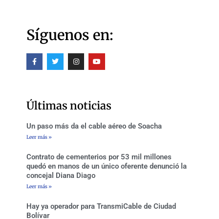
Síguenos en:
F
T
I
Y
a
w
n
o
c
i
s
u
e
t
t
t
b
t
a
u
o
e
g
b
o
r
r
e
Últimas noticias
k
a
-
m
f
Un paso más da el cable aéreo de Soacha
Leer más »
Contrato de cementerios por 53 mil millones
quedó en manos de un único oferente denunció la
concejal Diana Diago
Leer más »
Hay ya operador para TransmiCable de Ciudad
Bolívar