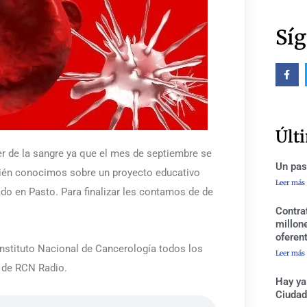
Síg
F
a
c
e
b
o
o
Últ
k
-
er de la sangre ya que el mes de septiembre se
f
Un pas
bién conocimos sobre un proyecto educativo
Leer más
do en Pasto. Para finalizar les contamos de de
Contra
millon
oferen
 Instituto Nacional de Cancerología todos los
Leer más
 de RCN Radio.
Hay ya
Ciudad