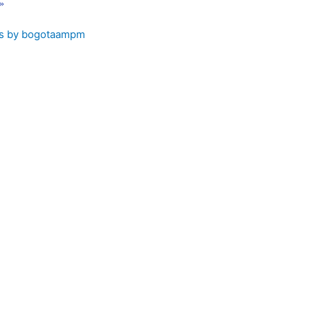
 »
s by bogotaampm