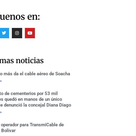
uenos en:
T
I
Y
w
n
o
i
s
u
t
t
t
t
a
u
e
g
b
r
r
e
imas noticias
a
m
o más da el cable aéreo de Soacha
 »
to de cementerios por 53 mil
es quedó en manos de un único
te denunció la concejal Diana Diago
 »
 operador para TransmiCable de
 Bolívar