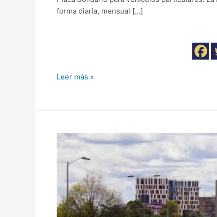
forma diaria, mensual […]
Leer más »
Pago
para
exención
de
Pico
y
Placa