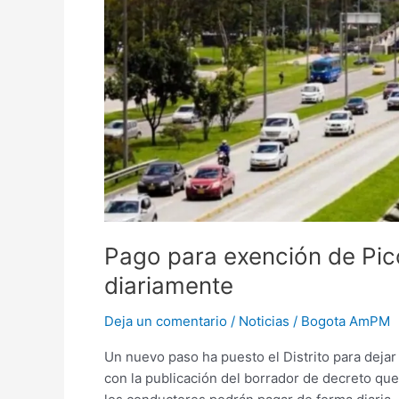
se
podría
efectuar
diariamente
Pago para exención de Pico
diariamente
Deja un comentario
/
Noticias
/
Bogota AmPM
Un nuevo paso ha puesto el Distrito para dejar 
con la publicación del borrador de decreto qu