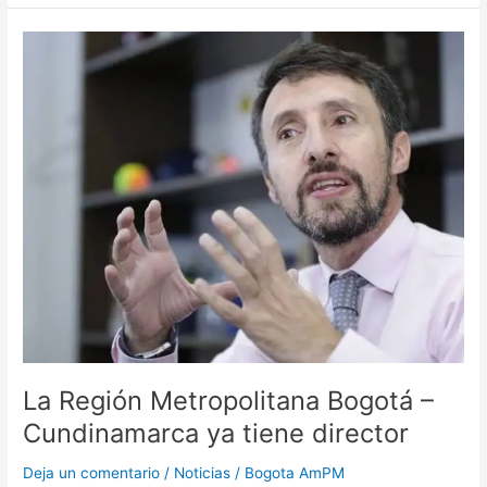
La
Región
Metropolitana
Bogotá
–
Cundinamarca
ya
tiene
director
La Región Metropolitana Bogotá –
Cundinamarca ya tiene director
Deja un comentario
/
Noticias
/
Bogota AmPM