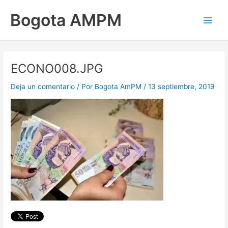
Ir
Main
Bogota AMPM
al
Men
contenido
ECONO008.JPG
Deja un comentario
/ Por
Bogota AmPM
/
13 septiembre, 2019