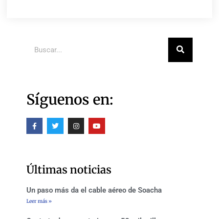
Buscar
Síguenos en:
F
T
I
Y
a
w
n
o
c
i
s
u
e
t
t
t
b
t
a
u
o
e
g
b
o
r
r
e
Últimas noticias
k
a
-
m
f
Un paso más da el cable aéreo de Soacha
Leer más »