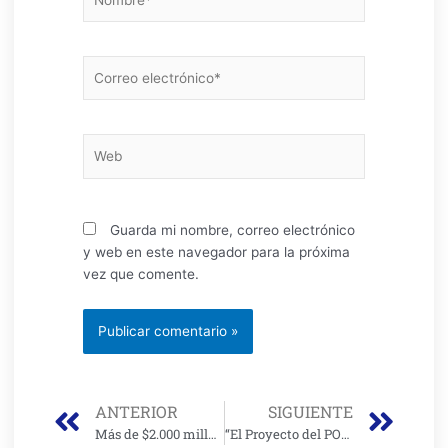
Correo
electrónico*
Web
Guarda mi nombre, correo electrónico
y web en este navegador para la próxima
vez que comente.
Prev
Nex
ANTERIOR
SIGUIENTE
Más de $2.000 millones se invirtieron para construcción del IED Bicentenario de Funza
“El Proyecto del POT no es un capricho, es una tarea obligatoria que debe asumir el Distrito” Lucia Bastidas