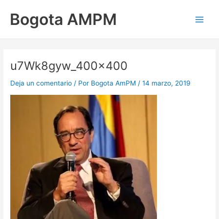
Ir
Main
Bogota AMPM
al
Men
contenido
u7Wk8gyw_400x400
Deja un comentario
/ Por
Bogota AmPM
/
14 marzo, 2019