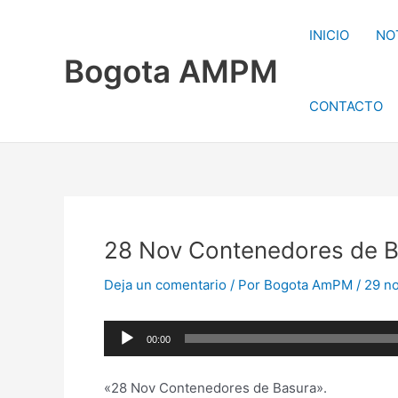
Ir
al
INICIO
NO
contenido
Bogota AMPM
CONTACTO
28 Nov Contenedores de 
Deja un comentario
/ Por
Bogota AmPM
/
29 n
Reproductor
00:00
de
audio
«28 Nov Contenedores de Basura».