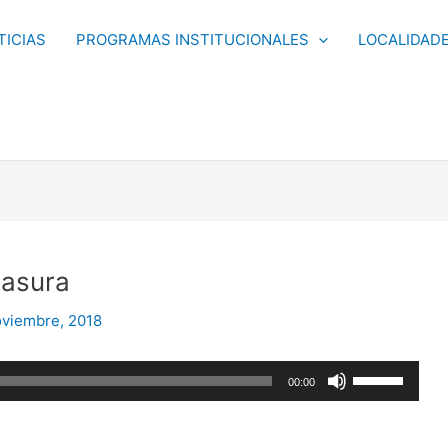
TICIAS
PROGRAMAS INSTITUCIONALES
LOCALIDAD
Basura
oviembre, 2018
Utiliza
00:00
las
teclas
de