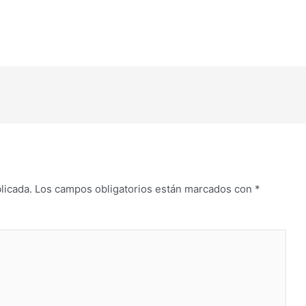
flecha
arriba/abajo
para
aumentar
o
disminuir
el
volumen.
licada.
Los campos obligatorios están marcados con
*