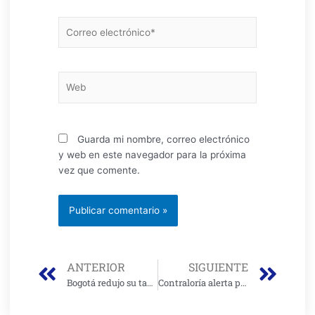
Correo
electrónico*
Web
Guarda mi nombre, correo electrónico
y web en este navegador para la próxima
vez que comente.
Prev
Nex
ANTERIOR
SIGUIENTE
Bogotá redujo su tasa de desempleo a 6,5 % al cierre de 2025
Contraloría alerta para que esquema de aseo no desemboque en riesgos fiscales para la ciudad