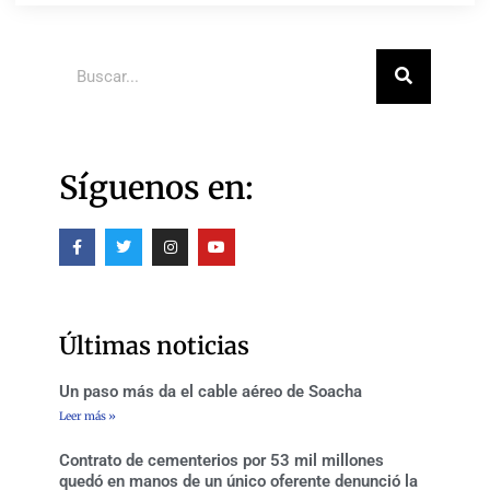
Buscar
Síguenos en:
F
T
I
Y
a
w
n
o
c
i
s
u
e
t
t
t
b
t
a
u
o
e
g
b
o
r
r
e
Últimas noticias
k
a
-
m
f
Un paso más da el cable aéreo de Soacha
Leer más »
Contrato de cementerios por 53 mil millones
quedó en manos de un único oferente denunció la