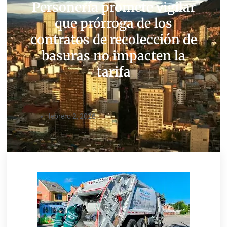
Personería promete vigilar
que prórroga de los
contratos de recolección de
basuras no impacten la
tarifa
febrero 2, 2026