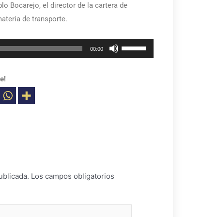
o Bocarejo, el director de la cartera de
ateria de transporte.
Utiliza
00:00
las
teclas
e!
de
flecha
arriba/abajo
para
aumentar
o
disminuir
ublicada.
Los campos obligatorios
el
volumen.