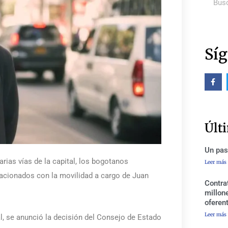
Síg
F
a
c
e
b
o
o
Últ
k
-
f
Un pas
arias vías de la capital, los bogotanos
Leer más
acionados con la movilidad a cargo de Juan
Contra
millon
oferen
Leer más
al, se anunció la decisión del Consejo de Estado