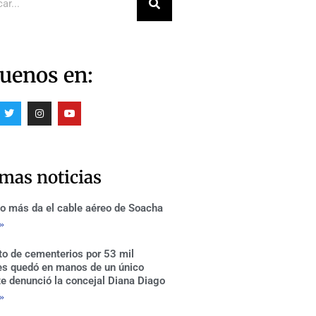
uenos en:
T
I
Y
w
n
o
i
s
u
t
t
t
t
a
u
e
g
b
r
r
e
imas noticias
a
m
o más da el cable aéreo de Soacha
 »
to de cementerios por 53 mil
es quedó en manos de un único
te denunció la concejal Diana Diago
 »