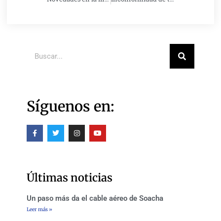
Buscar
Síguenos en:
F
T
I
Y
a
w
n
o
c
i
s
u
e
t
t
t
b
t
a
u
o
e
g
b
o
r
r
e
Últimas noticias
k
a
-
m
f
Un paso más da el cable aéreo de Soacha
Leer más »