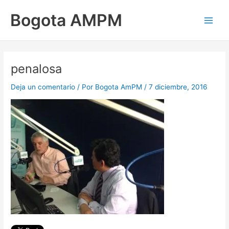
Ir
Main
Bogota AMPM
al
Men
contenido
penalosa
Deja un comentario
/ Por
Bogota AmPM
/
7 diciembre, 2016