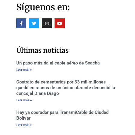
Síguenos en:
F
T
I
Y
a
w
n
o
c
i
s
u
e
t
t
t
b
t
a
u
o
e
g
b
o
r
r
e
Últimas noticias
k
a
-
m
f
Un paso más da el cable aéreo de Soacha
Leer más »
Contrato de cementerios por 53 mil millones
quedó en manos de un único oferente denunció la
concejal Diana Diago
Leer más »
Hay ya operador para TransmiCable de Ciudad
Bolívar
Leer más »