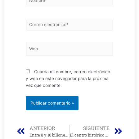
Correo
electrónico*
Web
Guarda mi nombre, correo electrónico
y web en este navegador para la próxima
vez que comente.
Prev
Nex
ANTERIOR
SIGUIENTE
Entre 8 y 10 billones de pesos cuesta poner al día malla vial de Bogotá: Alvaro Sandoval, Director de UMV
El centro histórico de Bogotá es el más importante del país y buscamos que sea declarado monumento nacional: Mauricio Uribe, Director del Instituto de Patrimonio Cultural Distrital