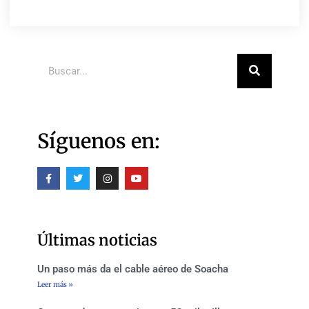
Buscar
Síguenos en:
F
T
I
Y
a
w
n
o
c
i
s
u
e
t
t
t
b
t
a
u
o
e
g
b
o
r
r
e
Últimas noticias
k
a
-
m
f
Un paso más da el cable aéreo de Soacha
Leer más »