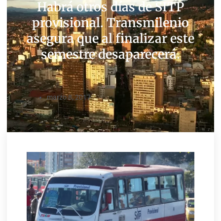
Habrá otros días de SITP
provisional. Transmilenio
asegura que al finalizar este
semestre desaparecerá.
marzo 8, 2017