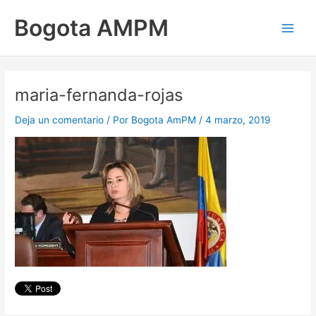
Ir
Main
Bogota AMPM
al
Men
contenido
maria-fernanda-rojas
Deja un comentario
/ Por
Bogota AmPM
/
4 marzo, 2019