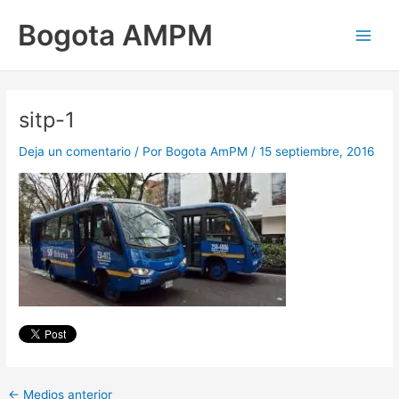
Ir
Main
Bogota AMPM
al
Men
contenido
sitp-1
Deja un comentario
/ Por
Bogota AmPM
/
15 septiembre, 2016
←
Medios anterior