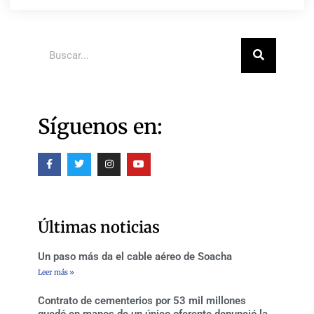
Buscar
Síguenos en:
F
T
I
Y
a
w
n
o
c
i
s
u
e
t
t
t
b
t
a
u
o
e
g
b
o
r
r
e
Últimas noticias
k
a
-
m
f
Un paso más da el cable aéreo de Soacha
Leer más »
Contrato de cementerios por 53 mil millones