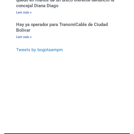
quedó en manos de un único oferente denunció la
concejal Diana Diago
Leer más »
Hay ya operador para TransmiCable de Ciudad
Bolívar
Leer más »
Tweets by bogotaampm