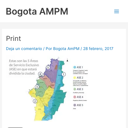
Ir
Main
Bogota AMPM
al
Men
contenido
Print
Deja un comentario
/ Por
Bogota AmPM
/
28 febrero, 2017