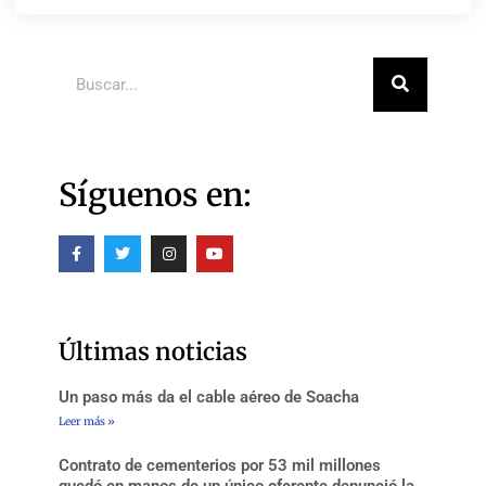
Buscar
Síguenos en:
F
T
I
Y
a
w
n
o
c
i
s
u
e
t
t
t
b
t
a
u
o
e
g
b
o
r
r
e
Últimas noticias
k
a
-
m
f
Un paso más da el cable aéreo de Soacha
Leer más »
Contrato de cementerios por 53 mil millones
quedó en manos de un único oferente denunció la