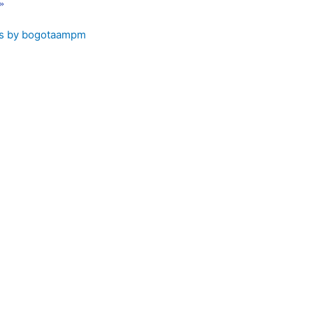
 »
s by bogotaampm