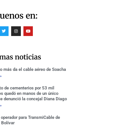
uenos en:
T
I
Y
w
n
o
i
s
u
t
t
t
t
a
u
e
g
b
r
r
e
imas noticias
a
m
o más da el cable aéreo de Soacha
 »
to de cementerios por 53 mil
es quedó en manos de un único
te denunció la concejal Diana Diago
 »
 operador para TransmiCable de
 Bolívar