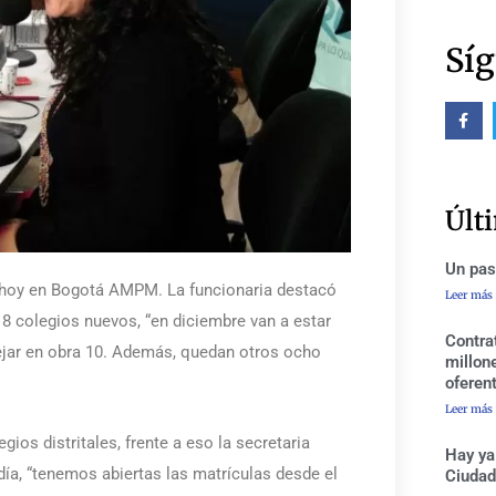
Síg
F
a
c
e
b
o
o
Últ
k
-
f
Un pas
de hoy en Bogotá AMPM. La funcionaria destacó
Leer más
 8 colegios nuevos, “en diciembre van a estar
Contra
jar en obra 10. Además, quedan otros ocho
millon
oferen
Leer más
gios distritales, frente a eso la secretaria
Hay ya
 día, “tenemos abiertas las matrículas desde el
Ciudad