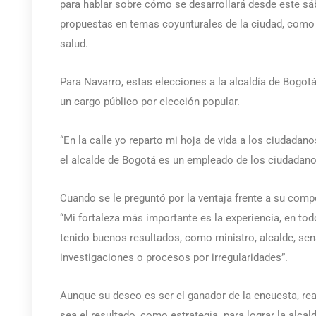
para hablar sobre cómo se desarrollará desde este sá
propuestas en temas coyunturales de la ciudad, como 
salud.
Para Navarro, estas elecciones a la alcaldía de Bogot
un cargo público por elección popular.
“En la calle yo reparto mi hoja de vida a los ciudadano
el alcalde de Bogotá es un empleado de los ciudadanos
Cuando se le preguntó por la ventaja frente a su comp
“Mi fortaleza más importante es la experiencia, en to
tenido buenos resultados, como ministro, alcalde, se
investigaciones o procesos por irregularidades”.
Aunque su deseo es ser el ganador de la encuesta, re
sea el resultado, como estrategia para lograr la alcaldí