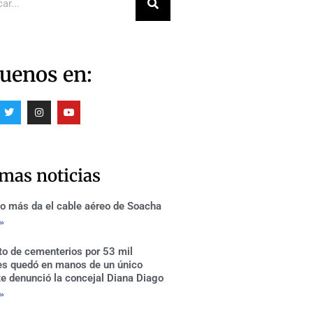
uenos en:
T
I
Y
w
n
o
i
s
u
t
t
t
t
a
u
e
g
b
r
r
e
imas noticias
a
m
o más da el cable aéreo de Soacha
 »
to de cementerios por 53 mil
es quedó en manos de un único
te denunció la concejal Diana Diago
 »