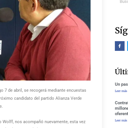
Síg
F
a
c
e
b
o
o
Últ
k
-
f
Un pas
 7 de abril, se recogerá mediante encuestas
Leer más
próximo candidato del partido Alianza Verde
Contra
re.
millon
oferen
Leer más
ro Wolff, nos acompañó nuevamente, esta vez