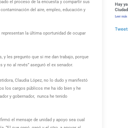
bado el proceso de la encuesta y compartir sus
Hay ya
Ciudad
contaminación del aire, empleo, educación y
Leer más
Tweet
á representan la última oportunidad de ocupar
s, y les pregunto que si me dan trabajo, porque
 y no al revés” aseguró el ex senador.
etidora, Claudia López, no lo dudo y manifestó
dos los cargos públicos me ha ido bien y he
nador y gobernador, nunca he tenido
afirmó el mensaje de unidad y apoyo sea cual
a, “El que ganó, ganó y el otro, a apoyar al