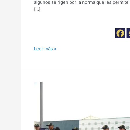
algunos se rigen por la norma que les permite 
[…]
Leer más »
Cae
banda
dedicada
al
‘Paseo
Millonario’