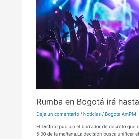
en
Bogotá
irá
hasta
las
5
am
Rumba en Bogotá irá hasta
Deja un comentario
/
Noticias
/
Bogota AmPM
El Distrito publicó el borrador de decreto que 
5:00 de la mañana.La decisión busca unificar e