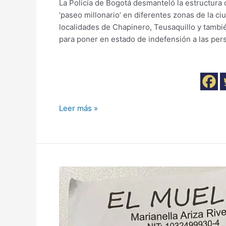
La Policía de Bogotá desmanteló la estructura 
‘paseo millonario’ en diferentes zonas de la c
localidades de Chapinero, Teusaquillo y tambié
para poner en estado de indefensión a las pers
Leer más »
En
amanecederos
de
la
zona