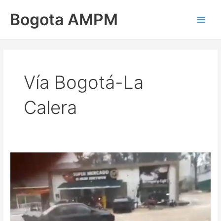
Ir
Main
Bogota AMPM
al
Men
contenido
Vía Bogotá-La
Calera
Emergencia
por
torrencial
lluvia
en
la