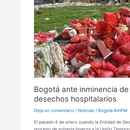
ante
inminencia
de
quedarse
sin
recolección
de
desechos
hospitalarios
Bogotá ante inminencia de
desechos hospitalarios
Deja un comentario
/
Noticias
/
Bogota AmPM
El pasado 4 de enero cuando la Entidad de Ge
proceso de subasta inversa a la Unión Temporal