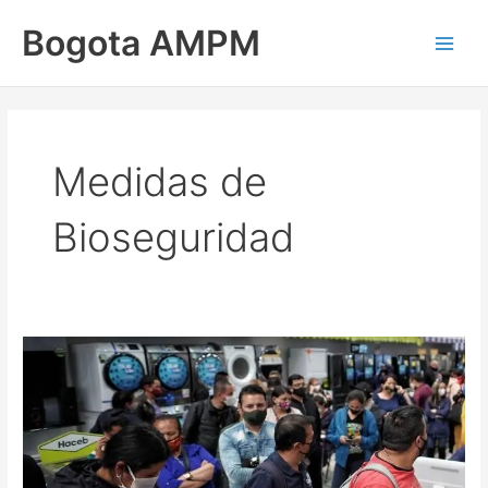
Ir
Main
Bogota AMPM
al
Men
contenido
Medidas de
Bioseguridad
Bogotá
no
exigirá
carnet
de
vacunación