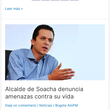
Leer más »
Alcalde
de
Soacha
denuncia
amenazas
contra
su
vida
Alcalde de Soacha denuncia
amenazas contra su vida
Deja un comentario
/
Noticias
/
Bogota AmPM