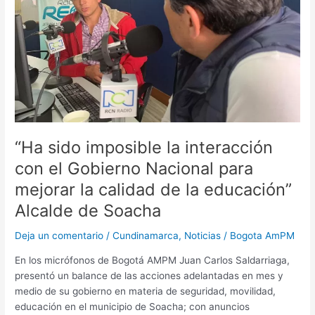
el
Gobierno
Nacional
para
mejorar
la
calidad
de
la
“Ha sido imposible la interacción
educación”
Alcalde
con el Gobierno Nacional para
de
mejorar la calidad de la educación”
Soacha
Alcalde de Soacha
Deja un comentario
/
Cundinamarca
,
Noticias
/
Bogota AmPM
En los micrófonos de Bogotá AMPM Juan Carlos Saldarriaga,
presentó un balance de las acciones adelantadas en mes y
medio de su gobierno en materia de seguridad, movilidad,
educación en el municipio de Soacha; con anuncios