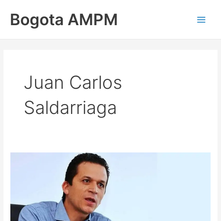
Ir
Main
Bogota AMPM
al
Men
contenido
Juan Carlos
Saldarriaga
Nueva
investigación
contra
el
alcalde
de