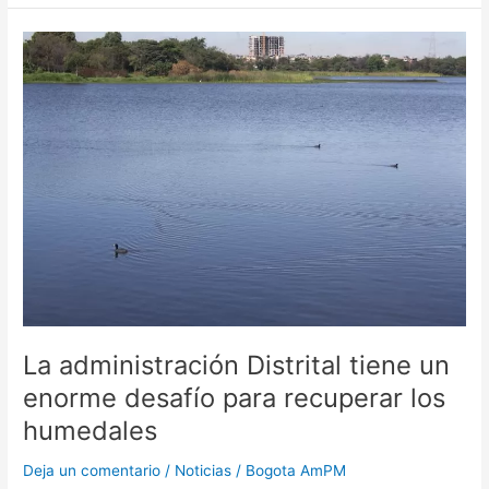
La
administración
Distrital
tiene
un
enorme
desafío
para
recuperar
los
humedales
La administración Distrital tiene un
enorme desafío para recuperar los
humedales
Deja un comentario
/
Noticias
/
Bogota AmPM