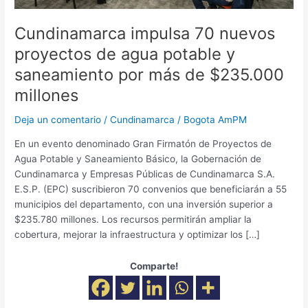
saneamiento
por
Cundinamarca impulsa 70 nuevos
más
proyectos de agua potable y
de
saneamiento por más de $235.000
$235.000
millones
millones
Deja un comentario
/
Cundinamarca
/
Bogota AmPM
En un evento denominado Gran Firmatón de Proyectos de
Agua Potable y Saneamiento Básico, la Gobernación de
Cundinamarca y Empresas Públicas de Cundinamarca S.A.
E.S.P. (EPC) suscribieron 70 convenios que beneficiarán a 55
municipios del departamento, con una inversión superior a
$235.780 millones. Los recursos permitirán ampliar la
cobertura, mejorar la infraestructura y optimizar los […]
Comparte!