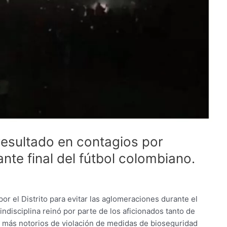
esultado en contagios por
ante final del fútbol colombiano.
r el Distrito para evitar las aglomeraciones durante el
 indisciplina reinó por parte de los aficionados tanto de
s más notorios de violación de medidas de bioseguridad