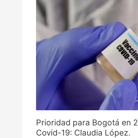
en
2021
la
vacunación
contra
el
Covid-
19:
Claudia
López.
Prioridad para Bogotá en 2
Covid-19: Claudia López.