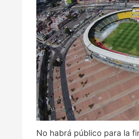
habrá
público
para
la
final
del
fútbol
colombiano
No habrá público para la fi