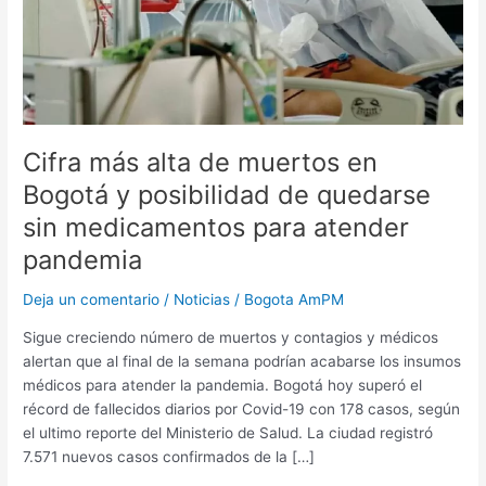
de
quedarse
sin
medicamentos
para
atender
Cifra más alta de muertos en
pandemia
Bogotá y posibilidad de quedarse
sin medicamentos para atender
pandemia
Deja un comentario
/
Noticias
/
Bogota AmPM
Sigue creciendo número de muertos y contagios y médicos
alertan que al final de la semana podrían acabarse los insumos
médicos para atender la pandemia. Bogotá hoy superó el
récord de fallecidos diarios por Covid-19 con 178 casos, según
el ultimo reporte del Ministerio de Salud. La ciudad registró
7.571 nuevos casos confirmados de la […]