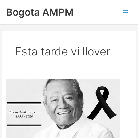
Ir
Main
Bogota AMPM
al
Men
contenido
Esta tarde vi llover
El
sitio
de
Manzanero
solo
puede
ocuparlo
Manzanero.