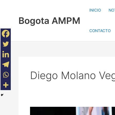
Ir
al
INICIO
NO
contenido
Bogota AMPM
CONTACTO
Diego Molano Ve
Diego