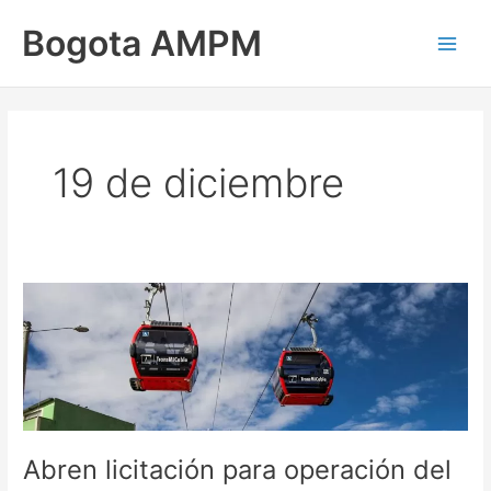
Ir
Main
Bogota AMPM
al
Men
contenido
19 de diciembre
Abren
licitación
para
operación
del
sistema
TransMiCable
Abren licitación para operación del
en
Ciudad