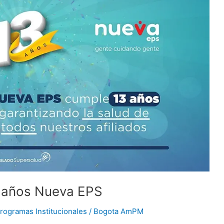
 años Nueva EPS
rogramas Institucionales
/
Bogota AmPM