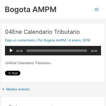
Ir
Main
Bogota AMPM
al
Men
contenido
04Ene Calendario Tributario
Deja un comentario
/ Por
Bogota AmPM
/
4 enero, 2019
Reproductor
00:00
00:00
de
audio
«04Ene Calendario Tributario».
←
Medios anterior