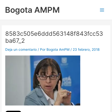
Ir
Main
Bogota AMPM
al
Men
contenido
8583c505e6ddd563148f843fcc53
ba67_2
Deja un comentario
/ Por
Bogota AmPM
/
23 febrero, 2018