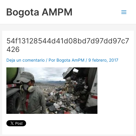
Ir
Main
Bogota AMPM
al
Men
contenido
54f13128544d41d08bd7d97dd97c7
426
Deja un comentario
/ Por
Bogota AmPM
/
9 febrero, 2017