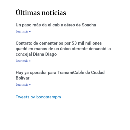
o
e
g
b
o
r
r
e
Últimas noticias
k
a
-
m
f
Un paso más da el cable aéreo de Soacha
Leer más »
Contrato de cementerios por 53 mil millones
quedó en manos de un único oferente denunció la
concejal Diana Diago
Leer más »
Hay ya operador para TransmiCable de Ciudad
Bolívar
Leer más »
Tweets by bogotaampm