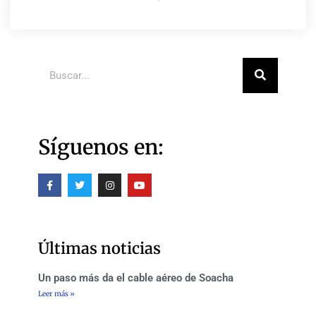
Buscar
Síguenos en:
F
T
I
Y
a
w
n
o
c
i
s
u
e
t
t
t
b
t
a
u
o
e
g
b
o
r
r
e
Últimas noticias
k
a
-
m
f
Un paso más da el cable aéreo de Soacha
Leer más »