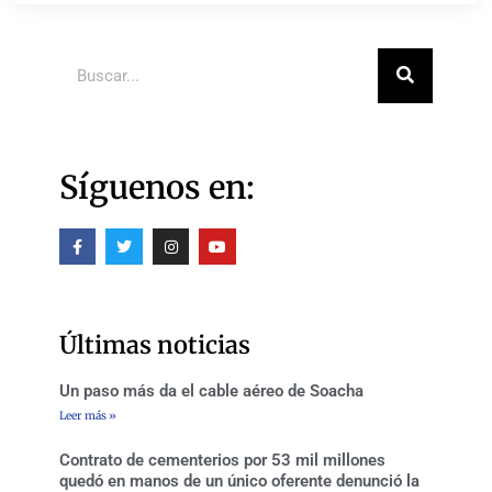
Buscar
Síguenos en:
F
T
I
Y
a
w
n
o
c
i
s
u
e
t
t
t
b
t
a
u
o
e
g
b
o
r
r
e
Últimas noticias
k
a
-
m
f
Un paso más da el cable aéreo de Soacha
Leer más »
Contrato de cementerios por 53 mil millones
quedó en manos de un único oferente denunció la