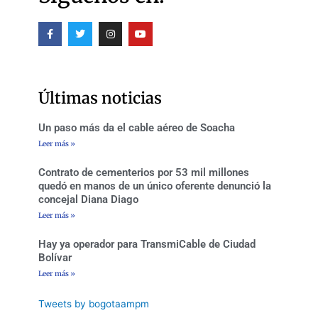
F
T
I
Y
a
w
n
o
c
i
s
u
e
t
t
t
b
t
a
u
o
e
g
b
o
r
r
e
Últimas noticias
k
a
-
m
f
Un paso más da el cable aéreo de Soacha
Leer más »
Contrato de cementerios por 53 mil millones
quedó en manos de un único oferente denunció la
concejal Diana Diago
Leer más »
Hay ya operador para TransmiCable de Ciudad
Bolívar
Leer más »
Tweets by bogotaampm