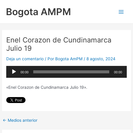
Ir
Main
Bogota AMPM
al
Men
contenido
Enel Corazon de Cundinamarca
Julio 19
Deja un comentario
/ Por
Bogota AmPM
/
8 agosto, 2024
Reproductor
00:00
00:00
de
audio
«Enel Corazon de Cundinamarca Julio 19».
←
Medios anterior