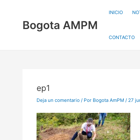
Ir
al
INICIO
NO
contenido
Bogota AMPM
CONTACTO
ep1
Deja un comentario
/ Por
Bogota AmPM
/
27 ju