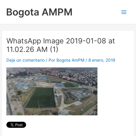
Ir
Main
Bogota AMPM
al
Men
contenido
WhatsApp Image 2019-01-08 at
11.02.26 AM (1)
Deja un comentario
/ Por
Bogota AmPM
/
8 enero, 2019