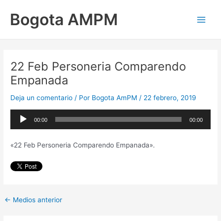
Ir
Main
Bogota AMPM
al
Men
contenido
22 Feb Personeria Comparendo
Empanada
Deja un comentario
/ Por
Bogota AmPM
/
22 febrero, 2019
Reproductor
00:00
00:00
de
audio
«22 Feb Personeria Comparendo Empanada».
←
Medios anterior