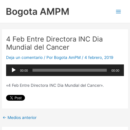
Ir
Main
Bogota AMPM
al
Men
contenido
4 Feb Entre Directora INC Dia
Mundial del Cancer
Deja un comentario
/ Por
Bogota AmPM
/
4 febrero, 2019
Reproductor
00:00
00:00
de
audio
«4 Feb Entre Directora INC Dia Mundial del Cancer».
←
Medios anterior