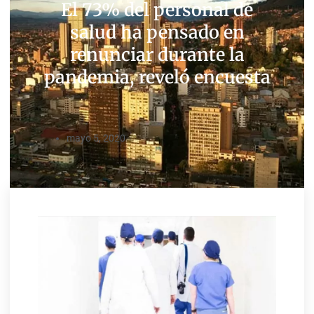
El 73% del personal de
salud ha pensado en
renunciar durante la
pandemia, reveló encuesta
mayo 5, 2020