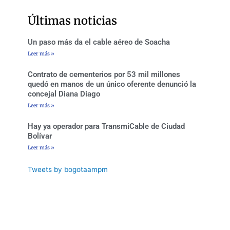
o
e
g
b
o
r
r
e
Últimas noticias
k
a
-
m
f
Un paso más da el cable aéreo de Soacha
Leer más »
Contrato de cementerios por 53 mil millones
quedó en manos de un único oferente denunció la
concejal Diana Diago
Leer más »
Hay ya operador para TransmiCable de Ciudad
Bolívar
Leer más »
Tweets by bogotaampm